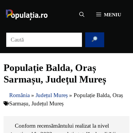
Sari
la
MENIU
conținut
Caută
Populație Balda, Oraș
Sarmașu, Județul Mureș
România
»
Județul Mureș
»
Populație Balda, Oraș
Sarmașu, Județul Mureș
Conform recensământului realizat la nivel