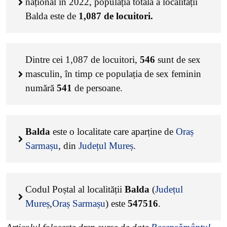
național în 2022, populația totală a localității
Balda este de
1,087
de locuitori.
Dintre cei
1,087
de locuitori,
546
sunt de sex
masculin, în timp ce populația de sex feminin
numără
541
de persoane.
Balda
este o localitate care aparține de
Oraș
Sarmașu
, din
Județul Mureș
.
Codul Poștal al localității
Balda
(
Județul
Mureș
,
Oraș Sarmașu
) este
547516
.