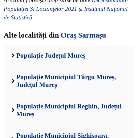
Articolul folosește drep surse de date
Recensământul
Populației Și Locuințelor 2021
și
Institutul Național
de Statistică
.
Alte localități din
Oraș Sarmașu
Populație Județul Mureș
Populație Municipiul Târgu Mureș,
Județul Mureș
Populație Municipiul Reghin, Județul
Mureș
Populație Municipiul Sighișoara,