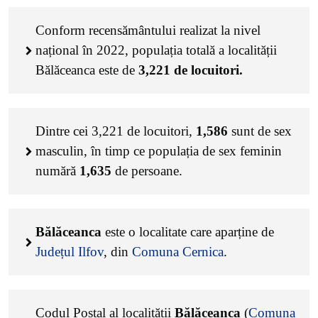
Conform recensământului realizat la nivel
național în 2022, populația totală a localității
Bălăceanca este de
3,221
de locuitori.
Dintre cei
3,221
de locuitori,
1,586
sunt de sex
masculin, în timp ce populația de sex feminin
numără
1,635
de persoane.
Bălăceanca
este o localitate care aparține de
Județul Ilfov
, din
Comuna Cernica
.
Codul Poștal al localității
Bălăceanca
(
Comuna