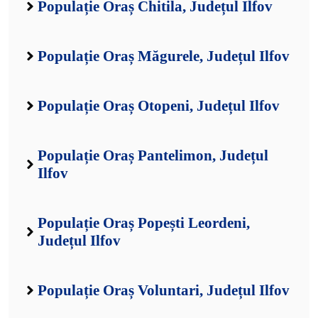
Populație Oraș Chitila, Județul Ilfov
Populație Oraș Măgurele, Județul Ilfov
Populație Oraș Otopeni, Județul Ilfov
Populație Oraș Pantelimon, Județul
Ilfov
Populație Oraș Popești Leordeni,
Județul Ilfov
Populație Oraș Voluntari, Județul Ilfov