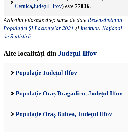
Cernica
,
Județul Ilfov
) este
77036
.
Articolul folosește drep surse de date
Recensământul
Populației Și Locuințelor 2021
și
Institutul Național
de Statistică
.
Alte localități din
Județul Ilfov
Populație Județul Ilfov
Populație Oraș Bragadiru, Județul Ilfov
Populație Oraș Buftea, Județul Ilfov