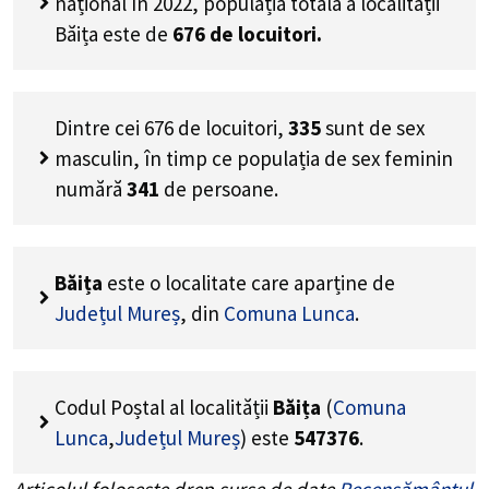
național în 2022, populația totală a localității
Băița este de
676
de locuitori.
Dintre cei
676
de locuitori,
335
sunt de sex
masculin, în timp ce populația de sex feminin
numără
341
de persoane.
Băița
este o localitate care aparține de
Județul Mureș
, din
Comuna Lunca
.
Codul Poștal al localității
Băița
(
Comuna
Lunca
,
Județul Mureș
) este
547376
.
Articolul folosește drep surse de date
Recensământul