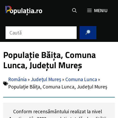
Sari
MENIU
la
conținut
Caută
Populație Băița, Comuna
Lunca, Județul Mureș
România
»
Județul Mureș
»
Comuna Lunca
»
Populație Băița, Comuna Lunca, Județul Mureș
Conform recensământului realizat la nivel