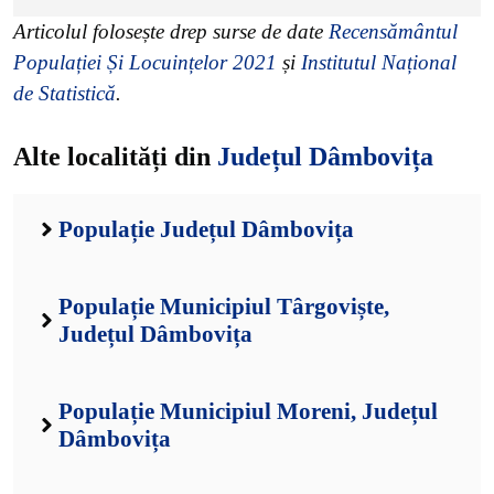
Articolul folosește drep surse de date
Recensământul
Populației Și Locuințelor 2021
și
Institutul Național
de Statistică
.
Alte localități din
Județul Dâmbovița
Populație Județul Dâmbovița
Populație Municipiul Târgoviște,
Județul Dâmbovița
Populație Municipiul Moreni, Județul
Dâmbovița