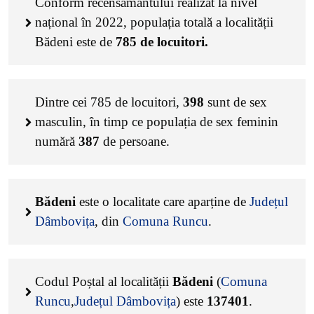
Conform recensământului realizat la nivel
național în 2022, populația totală a localității
Bădeni este de
785
de locuitori.
Dintre cei
785
de locuitori,
398
sunt de sex
masculin, în timp ce populația de sex feminin
numără
387
de persoane.
Bădeni
este o localitate care aparține de
Județul
Dâmbovița
, din
Comuna Runcu
.
Codul Poștal al localității
Bădeni
(
Comuna
Runcu
,
Județul Dâmbovița
) este
137401
.