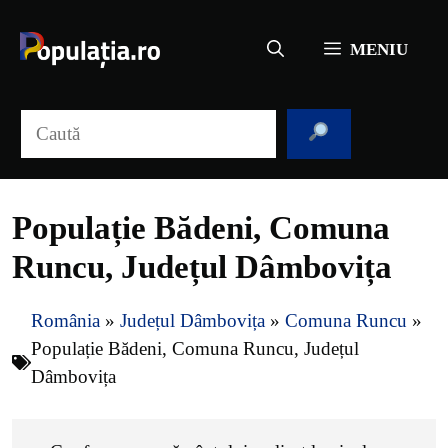
Sari
la
MENIU
conținut
Caută
Populație Bădeni, Comuna
Runcu, Județul Dâmbovița
România
»
Județul Dâmbovița
»
Comuna Runcu
»
Populație Bădeni, Comuna Runcu, Județul
Dâmbovița