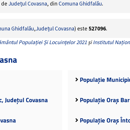
e de
Județul Covasna
, din
Comuna Ghidfalău
.
una Ghidfalău
,
Județul Covasna
) este
527096
.
mântul Populației Și Locuințelor 2021
și
Institutul Națion
vasna
Populație Municipi
c, Județul Covasna
Populație Oraș Bar
ovasna
Populație Oraș Înt