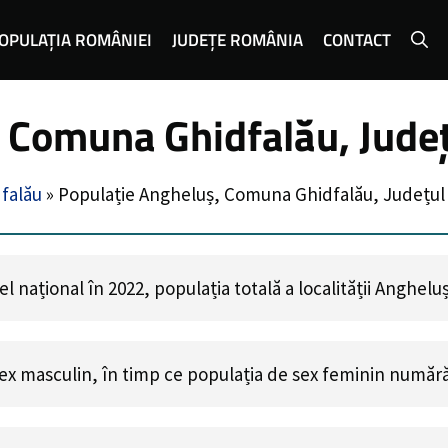
OPULAȚIA ROMÂNIEI
JUDEȚE ROMÂNIA
CONTACT
, Comuna Ghidfalău, Jude
falău
»
Populație Angheluș, Comuna Ghidfalău, Județul
 național în 2022, populația totală a localității Anghelu
ex masculin, în timp ce populația de sex feminin număr