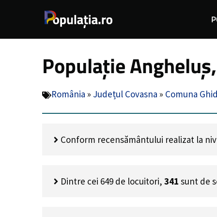
Sari
P
la
conținut
Populație Angheluș
România
»
Județul Covasna
»
Comuna Ghid
Conform recensământului realizat la nivel
Dintre cei
649
de locuitori,
341
sunt de s