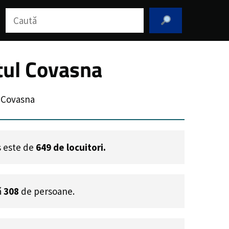
Caută
țul Covasna
 Covasna
ș este de
649
de locuitori.
ă
308
de persoane.