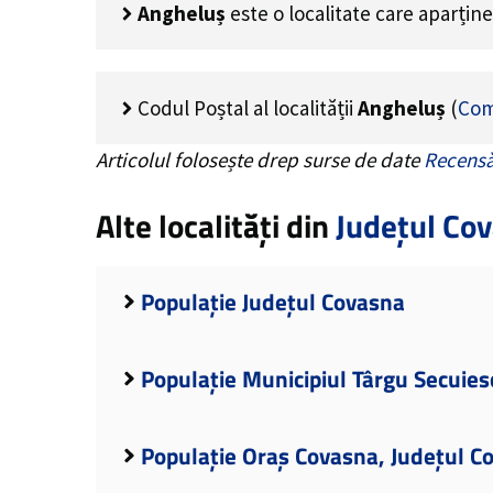
Angheluș
este o localitate care aparțin
Codul Poștal al localității
Angheluș
(
Com
Articolul folosește drep surse de date
Recensă
Alte localități din
Județul Co
Populație Județul Covasna
Populație Municipiul Târgu Secuies
Populație Oraș Covasna, Județul C