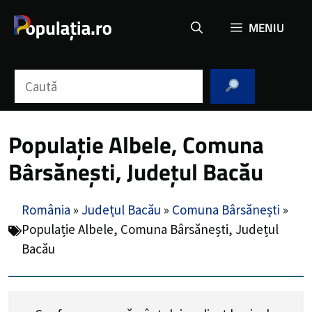
Sari
MENIU
la
conținut
Caută
Populație Albele, Comuna
Bârsănești, Județul Bacău
România
»
Județul Bacău
»
Comuna Bârsănești
»
Populație Albele, Comuna Bârsănești, Județul
Bacău