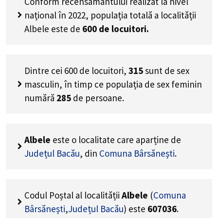
Conform recensământului realizat la nivel
național în 2022, populația totală a localității
Albele este de
600
de locuitori.
Dintre cei
600
de locuitori,
315
sunt de sex
masculin, în timp ce populația de sex feminin
numără
285
de persoane.
Albele
este o localitate care aparține de
Județul Bacău
, din
Comuna Bârsănești
.
Codul Poștal al localității
Albele
(
Comuna
Bârsănești
,
Județul Bacău
) este
607036
.