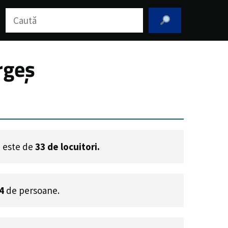
Caută
rgeș
i este de
33
de locuitori.
4
de persoane.