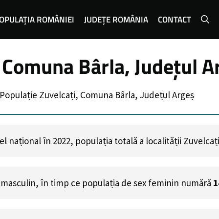
OPULAȚIA ROMÂNIEI
JUDEȚE ROMÂNIA
CONTACT
, Comuna Bârla, Județul A
Populație Zuvelcați, Comuna Bârla, Județul Argeș
 național în 2022, populația totală a localității Zuvelcaț
 masculin, în timp ce populația de sex feminin numără
1