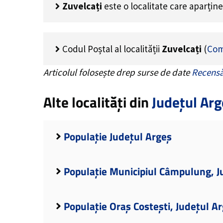
Zuvelcați
este o localitate care aparțin
Codul Poștal al localității
Zuvelcați
(
Com
Articolul folosește drep surse de date
Recensă
Alte localități din
Județul Arg
Populație Județul Argeș
Populație Municipiul Câmpulung, J
Populație Oraș Costești, Județul A