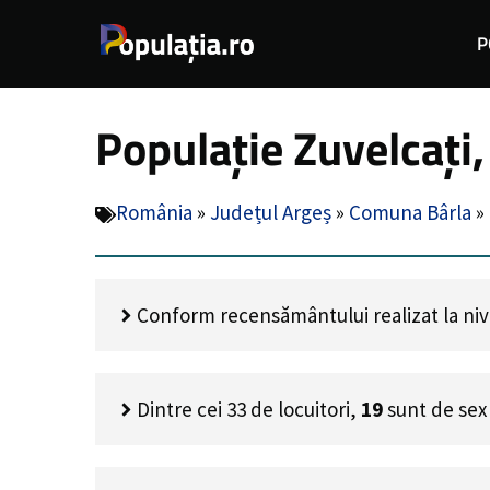
Sari
P
la
conținut
Populație Zuvelcați
România
»
Județul Argeș
»
Comuna Bârla
»
Conform recensământului realizat la nivel
Dintre cei
33
de locuitori,
19
sunt de sex