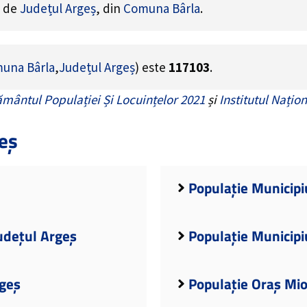
e de
Județul Argeș
, din
Comuna Bârla
.
una Bârla
,
Județul Argeș
) este
117103
.
mântul Populației Și Locuințelor 2021
și
Institutul Națion
eș
Populație Municipiu
udețul Argeș
Populație Municipi
rgeș
Populație Oraș Mio