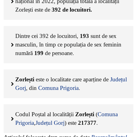
național în 2022, populația totală a localității
Zorlești este de
392
de locuitori.
Dintre cei
392
de locuitori,
193
sunt de sex
masculin, în timp ce populația de sex feminin
numără
199
de persoane.
Zorlești
este o localitate care aparține de
Județul
Gorj
, din
Comuna Prigoria
.
Codul Poștal al localității
Zorlești
(
Comuna
Prigoria
,
Județul Gorj
) este
217377
.