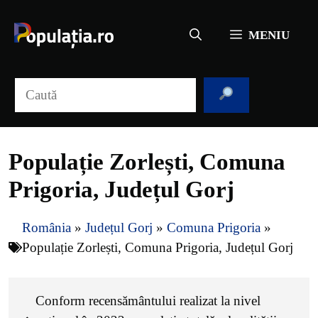
Sari
la
MENIU
conținut
Caută
Populație Zorlești, Comuna
Prigoria, Județul Gorj
România
»
Județul Gorj
»
Comuna Prigoria
»
Populație Zorlești, Comuna Prigoria, Județul Gorj
Conform recensământului realizat la nivel