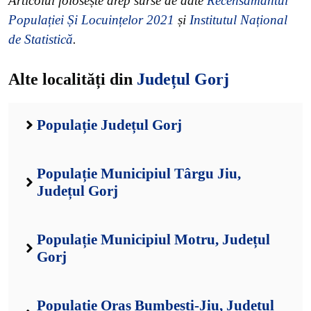
Articolul folosește drep surse de date
Recensământul
Populației Și Locuințelor 2021
și
Institutul Național
de Statistică
.
Alte localități din
Județul Gorj
Populație Județul Gorj
Populație Municipiul Târgu Jiu,
Județul Gorj
Populație Municipiul Motru, Județul
Gorj
Populație Oraș Bumbești-Jiu, Județul