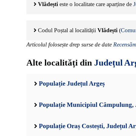
Vlădești
este o localitate care aparține de
J
Codul Poștal al localității
Vlădești
(
Comun
Articolul folosește drep surse de date
Recensămâ
Alte localități din
Județul Ar
Populație Județul Argeș
Populație Municipiul Câmpulung, 
Populație Oraș Costești, Județul Ar