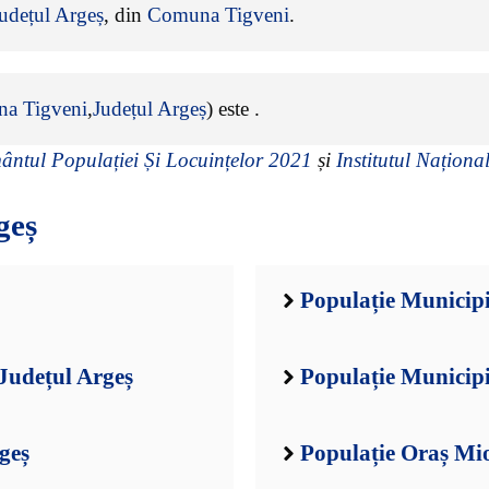
udețul Argeș
, din
Comuna Tigveni
.
a Tigveni
,
Județul Argeș
) este
.
ntul Populației Și Locuințelor 2021
și
Institutul Național
geș
Populație Municipiu
Județul Argeș
Populație Municipi
geș
Populație Oraș Mio