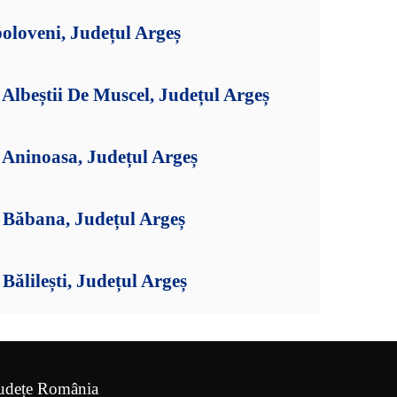
oloveni, Județul Argeș
lbeștii De Muscel, Județul Argeș
Aninoasa, Județul Argeș
Băbana, Județul Argeș
ălilești, Județul Argeș
udețe România