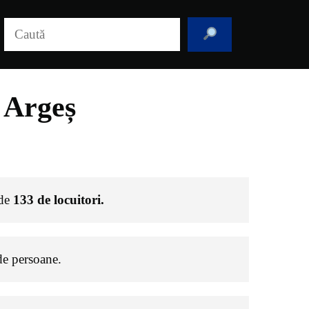
Caută
 Argeș
 de
133
de locuitori.
e persoane.