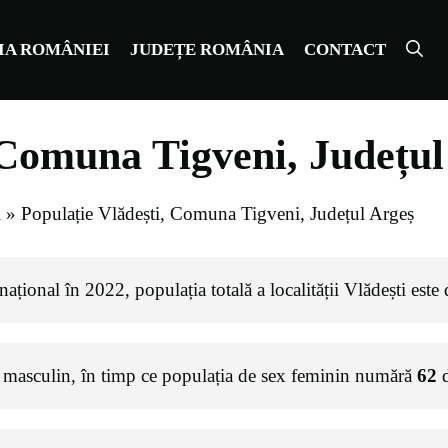
IA ROMÂNIEI
JUDEȚE ROMÂNIA
CONTACT
 Comuna Tigveni, Județul
i
»
Populație Vlădești, Comuna Tigveni, Județul Argeș
ațional în 2022, populația totală a localității Vlădești este
 masculin, în timp ce populația de sex feminin numără
62
d