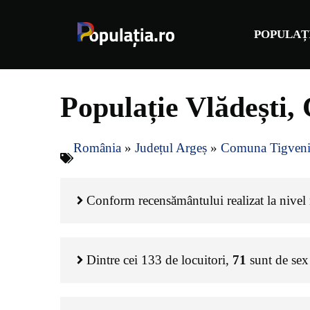
Sari
la
POPULAȚ
conținut
Populație Vlădești,
România
»
Județul Argeș
»
Comuna Tigven
Conform recensământului realizat la nivel n
Dintre cei
133
de locuitori,
71
sunt de sex