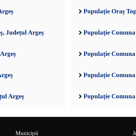
Argeș
Populație Oraș Top
ș, Județul Argeș
Populație Comuna A
 Argeș
Populație Comuna 
Argeș
Populație Comuna 
țul Argeș
Populație Comuna B
Municipii
J