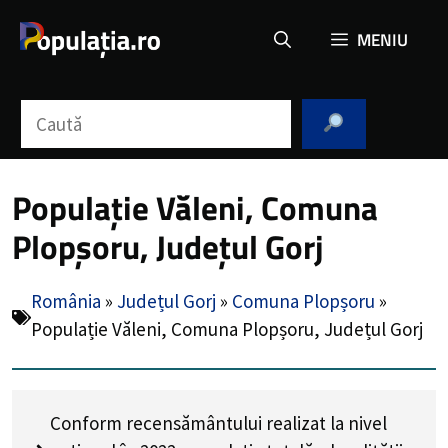
Sari
MENIU
la
conținut
Caută
Populație Văleni, Comuna
Plopșoru, Județul Gorj
România
»
Județul Gorj
»
Comuna Plopșoru
»
Populație Văleni, Comuna Plopșoru, Județul Gorj
Conform recensământului realizat la nivel