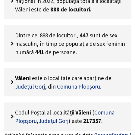
național în 2022, populația totală a localității
Văleni este de
888
de locuitori.
Dintre cei
888
de locuitori,
447
sunt de sex
masculin, în timp ce populația de sex feminin
numără
441
de persoane.
Văleni
este o localitate care aparține de
Județul Gorj
, din
Comuna Plopșoru
.
Codul Poștal al localității
Văleni
(
Comuna
Plopșoru
,
Județul Gorj
) este
217357
.
Articolul folosește drep surse de date
Recensământul