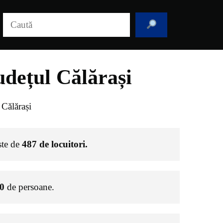
Caută
dețul Călărași
Călărași
ste de
487
de locuitori.
0
de persoane.