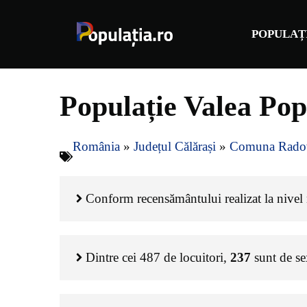
Sari
la
POPULAȚ
conținut
Populație Valea Po
România
»
Județul Călărași
»
Comuna Rado
Conform recensământului realizat la nivel n
Dintre cei
487
de locuitori,
237
sunt de s