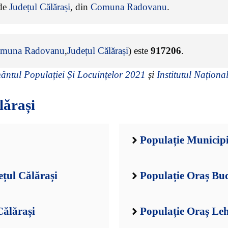
 de
Județul Călărași
, din
Comuna Radovanu
.
muna Radovanu
,
Județul Călărași
) este
917206
.
ntul Populației Și Locuințelor 2021
și
Institutul Național
lărași
Populație Municipi
ețul Călărași
Populație Oraș Bud
Călărași
Populație Oraș Leh