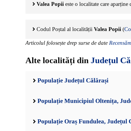
Valea Popii
este o localitate care aparține
Codul Poștal al localității
Valea Popii
(
Co
Articolul folosește drep surse de date
Recensămâ
Alte localități din
Județul Că
Populație Județul Călărași
Populație Municipiul Oltenița, Jud
Populație Oraș Fundulea, Județul 