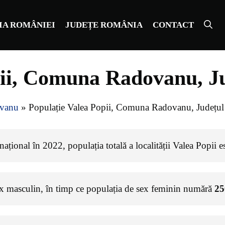
IA ROMÂNIEI
JUDEȚE ROMÂNIA
CONTACT
pii, Comuna Radovanu, Ju
vanu
»
Populație Valea Popii, Comuna Radovanu, Județul 
ațional în 2022, populația totală a localității Valea Popii e
ex masculin, în timp ce populația de sex feminin numără
25