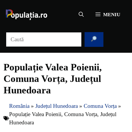
Sari
la
MENIU
conținut
Caută
Populație Valea Poienii,
Comuna Vorța, Județul
Hunedoara
România
»
Județul Hunedoara
»
Comuna Vorța
»
Populație Valea Poienii, Comuna Vorța, Județul
Hunedoara