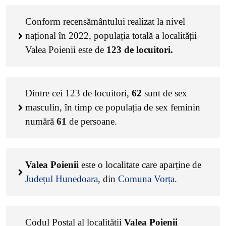
Conform recensământului realizat la nivel
național în 2022, populația totală a localității
Valea Poienii este de
123
de locuitori.
Dintre cei
123
de locuitori,
62
sunt de sex
masculin, în timp ce populația de sex feminin
numără
61
de persoane.
Valea Poienii
este o localitate care aparține de
Județul Hunedoara
, din
Comuna Vorța
.
Codul Poștal al localității
Valea Poienii