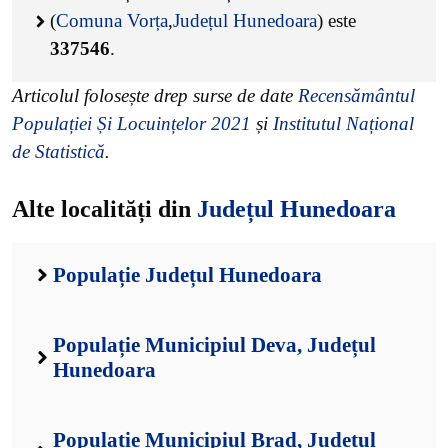
(
Comuna Vorța
,
Județul Hunedoara
) este
337546
.
Articolul folosește drep surse de date
Recensământul
Populației Și Locuințelor 2021
și
Institutul Național
de Statistică
.
Alte localități din
Județul Hunedoara
Populație Județul Hunedoara
Populație Municipiul Deva, Județul
Hunedoara
Populație Municipiul Brad, Județul