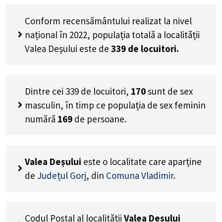
Conform recensământului realizat la nivel
național în 2022, populația totală a localității
Valea Deșului este de
339
de locuitori.
Dintre cei
339
de locuitori,
170
sunt de sex
masculin, în timp ce populația de sex feminin
numără
169
de persoane.
Valea Deșului
este o localitate care aparține
de
Județul Gorj
, din
Comuna Vladimir
.
Codul Poștal al localității
Valea Deșului