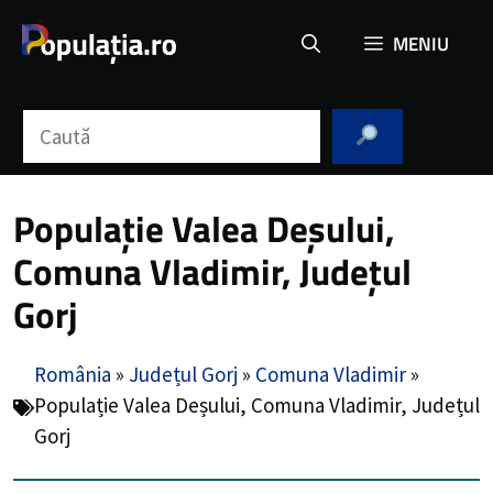
Sari
MENIU
la
conținut
Caută
Populație Valea Deșului,
Comuna Vladimir, Județul
Gorj
România
»
Județul Gorj
»
Comuna Vladimir
»
Populație Valea Deșului, Comuna Vladimir, Județul
Gorj