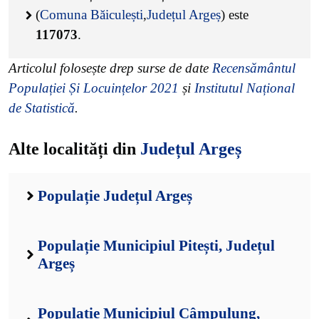
(
Comuna Băiculești
,
Județul Argeș
) este
117073
.
Articolul folosește drep surse de date
Recensământul
Populației Și Locuințelor 2021
și
Institutul Național
de Statistică
.
Alte localități din
Județul Argeș
Populație Județul Argeș
Populație Municipiul Pitești, Județul
Argeș
Populație Municipiul Câmpulung,