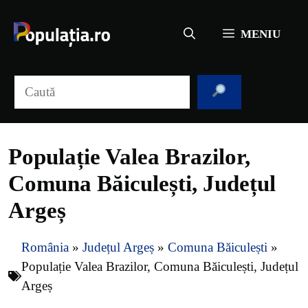
Sari
la
MENIU
conținut
Caută
Populație Valea Brazilor,
Comuna Băiculești, Județul
Argeș
România
»
Județul Argeș
»
Comuna Băiculești
»
Populație Valea Brazilor, Comuna Băiculești, Județul
Argeș