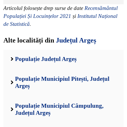
Articolul folosește drep surse de date
Recensământul
Populației Și Locuințelor 2021
și
Institutul Național
de Statistică
.
Alte localități din
Județul Argeș
Populație Județul Argeș
Populație Municipiul Pitești, Județul
Argeș
Populație Municipiul Câmpulung,
Județul Argeș