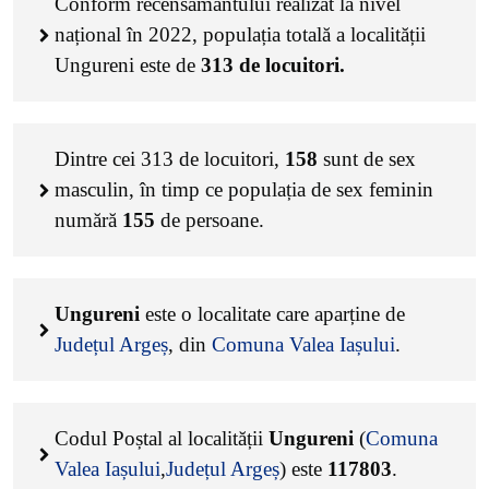
Conform recensământului realizat la nivel
național în 2022, populația totală a localității
Ungureni este de
313
de locuitori.
Dintre cei
313
de locuitori,
158
sunt de sex
masculin, în timp ce populația de sex feminin
numără
155
de persoane.
Ungureni
este o localitate care aparține de
Județul Argeș
, din
Comuna Valea Iașului
.
Codul Poștal al localității
Ungureni
(
Comuna
Valea Iașului
,
Județul Argeș
) este
117803
.