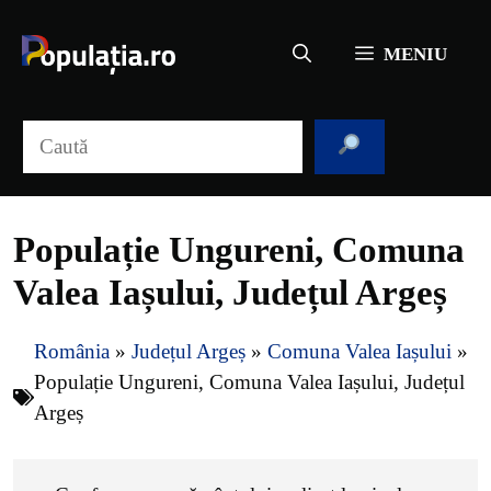
Sari
la
MENIU
conținut
Caută
Populație Ungureni, Comuna
Valea Iașului, Județul Argeș
România
»
Județul Argeș
»
Comuna Valea Iașului
»
Populație Ungureni, Comuna Valea Iașului, Județul
Argeș