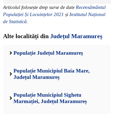
Articolul folosește drep surse de date
Recensământul
Populației Și Locuințelor 2021
și
Institutul Național
de Statistică
.
Alte localități din
Județul Maramureș
Populație Județul Maramureș
Populație Municipiul Baia Mare,
Județul Maramureș
Populație Municipiul Sighetu
Marmației, Județul Maramureș