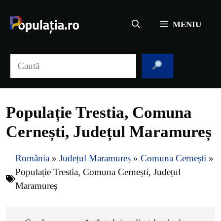
Sari
la
MENIU
conținut
Caută
Populație Trestia, Comuna
Cernești, Județul Maramureș
România
»
Județul Maramureș
»
Comuna Cernești
»
Populație Trestia, Comuna Cernești, Județul
Maramureș