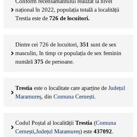
Conform recensământului realizat la nivel
național în 2022, populația totală a localității
Trestia este de
726
de locuitori.
Dintre cei
726
de locuitori,
351
sunt de sex
masculin, în timp ce populația de sex feminin
numără
375
de persoane.
Trestia
este o localitate care aparține de
Județul
Maramureș
, din
Comuna Cernești
.
Codul Poștal al localității
Trestia
(
Comuna
Cernești
,
Județul Maramureș
) este
437092
.