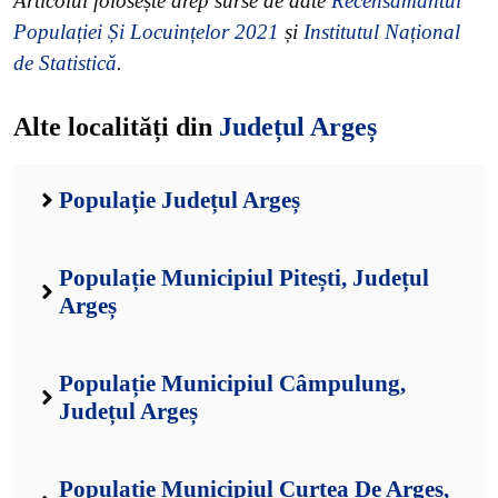
Articolul folosește drep surse de date
Recensământul
Populației Și Locuințelor 2021
și
Institutul Național
de Statistică
.
Alte localități din
Județul Argeș
Populație Județul Argeș
Populație Municipiul Pitești, Județul
Argeș
Populație Municipiul Câmpulung,
Județul Argeș
Populație Municipiul Curtea De Argeș,