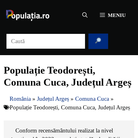
Sari
la
MENIU
conținut
Caută
Populație Teodorești,
Comuna Cuca, Județul Argeș
România
»
Județul Argeș
»
Comuna Cuca
»
Populație Teodorești, Comuna Cuca, Județul Argeș
Conform recensământului realizat la nivel