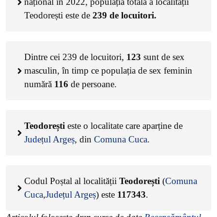
național în 2022, populația totală a localității
Teodorești este de
239
de locuitori.
Dintre cei
239
de locuitori,
123
sunt de sex
masculin, în timp ce populația de sex feminin
numără
116
de persoane.
Teodorești
este o localitate care aparține de
Județul Argeș
, din
Comuna Cuca
.
Codul Poștal al localității
Teodorești
(
Comuna
Cuca
,
Județul Argeș
) este
117343
.