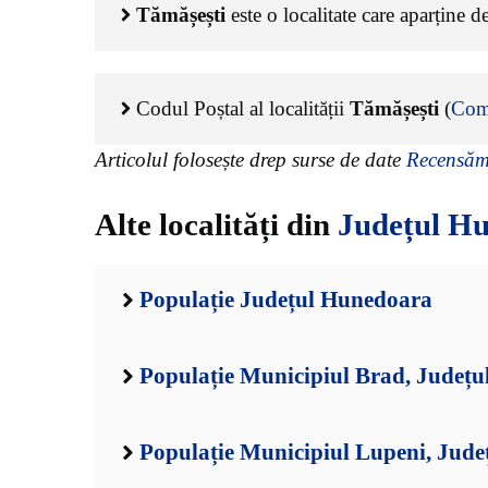
Tămășești
este o localitate care aparține d
Codul Poștal al localității
Tămășești
(
Com
Articolul folosește drep surse de date
Recensămâ
Alte localități din
Județul H
Populație Județul Hunedoara
Populație Municipiul Brad, Județ
Populație Municipiul Lupeni, Jud