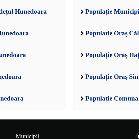
udețul Hunedoara
Populație Municip
 Hunedoara
Populație Oraș Că
Hunedoara
Populație Oraș Ha
unedoara
Populație Oraș Si
unedoara
Populație Comuna 
Municipii
J