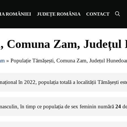
IA ROMÂNIEI
JUDEȚE ROMÂNIA
CONTACT
ti, Comuna Zam, Județul
am
»
Populație Tămășești, Comuna Zam, Județul Hunedoa
ațional în 2022, populația totală a localității Tămășești es
masculin, în timp ce populația de sex feminin numără
24
de