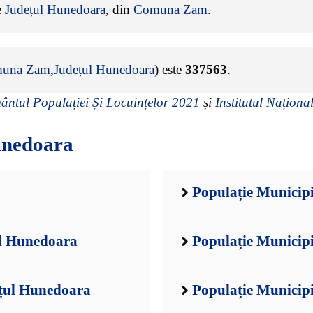
e
Județul Hunedoara
, din
Comuna Zam
.
una Zam
,
Județul Hunedoara
) este
337563
.
ntul Populației Și Locuințelor 2021
și
Institutul Național
unedoara
Populație Municip
ul Hunedoara
Populație Municip
ețul Hunedoara
Populație Municipi