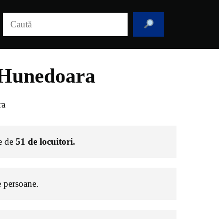
Caută
 Hunedoara
ra
te de
51
de locuitori.
 persoane.