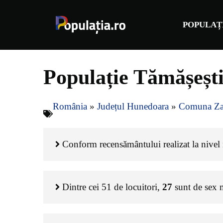
Sari
la
POPULAȚ
conținut
Populație Tămășeș
România
»
Județul Hunedoara
»
Comuna Z
Conform recensământului realizat la nivel n
Dintre cei
51
de locuitori,
27
sunt de sex 