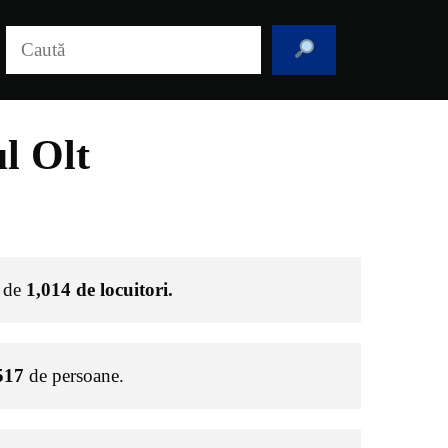
Caută
l Olt
e de
1,014
de locuitori.
517
de persoane.