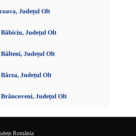
coava, Județul Olt
Băbiciu, Județul Olt
ălteni, Județul Olt
Bârza, Județul Olt
Brâncoveni, Județul Olt
udețe România