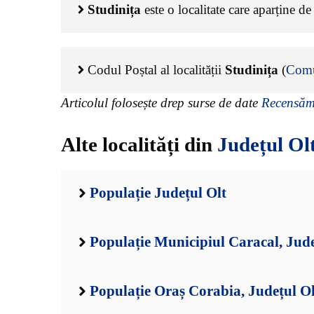
Studinița
este o localitate care aparține d
Codul Poștal al localității
Studinița
(
Comu
Articolul folosește drep surse de date
Recensămâ
Alte localități din
Județul Ol
Populație Județul Olt
Populație Municipiul Caracal, Jude
Populație Oraș Corabia, Județul Ol