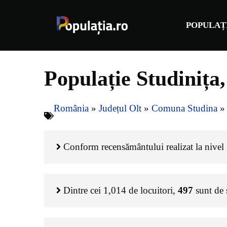
Sari
la
POPULAȚ
conținut
Populație Studinița
România
»
Județul Olt
»
Comuna Studina
Conform recensământului realizat la nivel n
Dintre cei
1,014
de locuitori,
497
sunt de