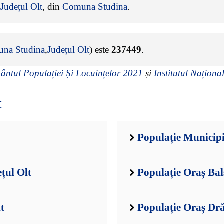
e
Județul Olt
, din
Comuna Studina
.
na Studina
,
Județul Olt
) este
237449
.
ntul Populației Și Locuințelor 2021
și
Institutul Național
t
Populație Municipi
țul Olt
Populație Oraș Bal
t
Populație Oraș Dră