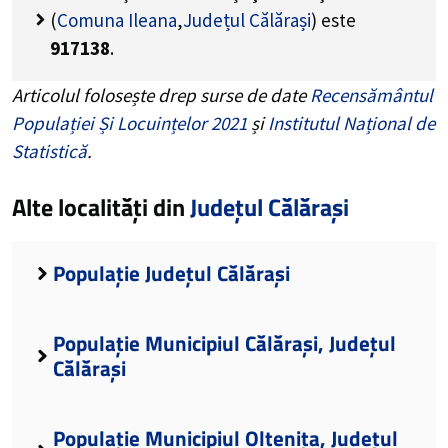
(
Comuna Ileana
,
Județul Călărași
) este
917138
.
Articolul folosește drep surse de date
Recensământul
Populației Și Locuințelor 2021
și
Institutul Național de
Statistică
.
Alte localități din
Județul Călărași
Populație Județul Călărași
Populație Municipiul Călărași, Județul
Călărași
Populație Municipiul Oltenița, Județul