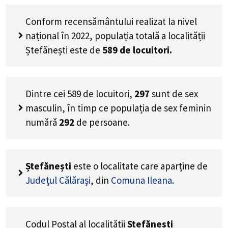
Conform recensământului realizat la nivel
național în 2022, populația totală a localității
Ștefănești este de
589
de locuitori.
Dintre cei
589
de locuitori,
297
sunt de sex
masculin, în timp ce populația de sex feminin
numără
292
de persoane.
Ștefănești
este o localitate care aparține de
Județul Călărași
, din
Comuna Ileana
.
Codul Poștal al localității
Ștefănești