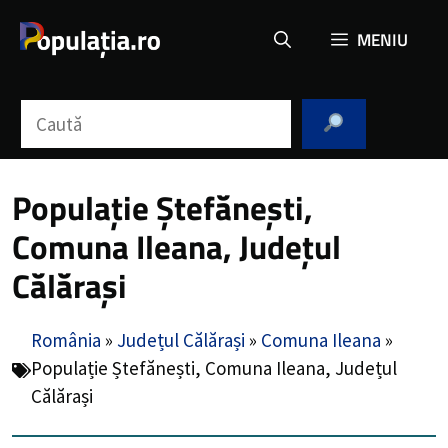
Sari
MENIU
la
conținut
Caută
Populație Ștefănești,
Comuna Ileana, Județul
Călărași
România
»
Județul Călărași
»
Comuna Ileana
»
Populație Ștefănești, Comuna Ileana, Județul
Călărași