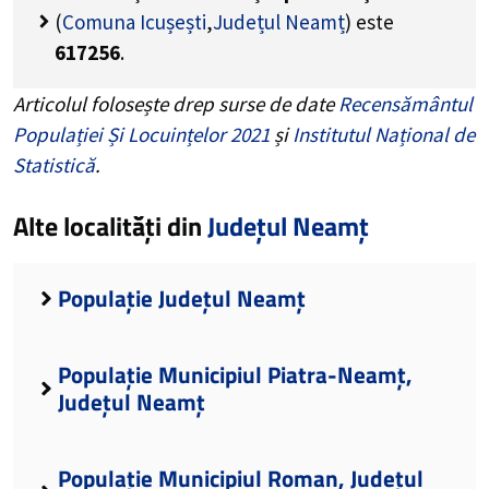
(
Comuna Icușești
,
Județul Neamț
) este
617256
.
Articolul folosește drep surse de date
Recensământul
Populației Și Locuințelor 2021
și
Institutul Național de
Statistică
.
Alte localități din
Județul Neamț
Populație Județul Neamț
Populație Municipiul Piatra-Neamț,
Județul Neamț
Populație Municipiul Roman, Județul