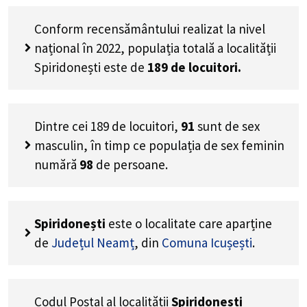
Conform recensământului realizat la nivel
național în 2022, populația totală a localității
Spiridonești este de
189
de locuitori.
Dintre cei
189
de locuitori,
91
sunt de sex
masculin, în timp ce populația de sex feminin
numără
98
de persoane.
Spiridonești
este o localitate care aparține
de
Județul Neamț
, din
Comuna Icușești
.
Codul Poștal al localității
Spiridonești