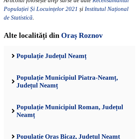
Articolul folosește drep surse de date
Recensământul
Populației Și Locuințelor 2021
și
Institutul Național
de Statistică
.
Alte localități din
Oraș Roznov
Populație Județul Neamț
Populație Municipiul Piatra-Neamț,
Județul Neamț
Populație Municipiul Roman, Județul
Neamț
Populație Oraș Bicaz, Județul Neamț