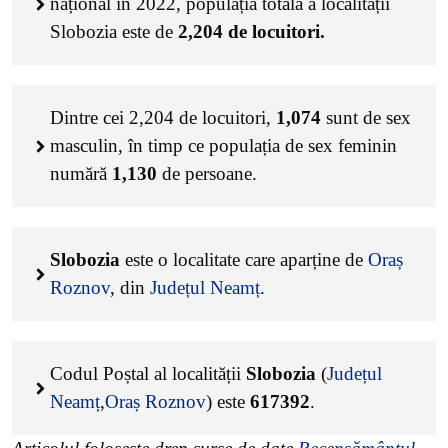
național în 2022, populația totală a localității
Slobozia este de
2,204
de locuitori.
Dintre cei
2,204
de locuitori,
1,074
sunt de sex
masculin, în timp ce populația de sex feminin
numără
1,130
de persoane.
Slobozia
este o localitate care aparține de
Oraș
Roznov
, din
Județul Neamț
.
Codul Poștal al localității
Slobozia
(
Județul
Neamț
,
Oraș Roznov
) este
617392
.