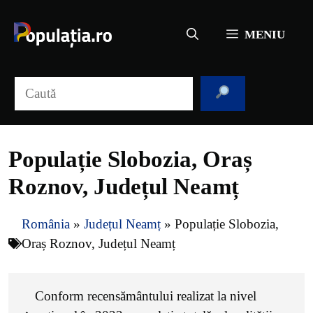
Sari
la
MENIU
conținut
Caută
Populație Slobozia, Oraș
Roznov, Județul Neamț
România
»
Județul Neamț
»
Populație Slobozia,
Oraș Roznov, Județul Neamț
Conform recensământului realizat la nivel