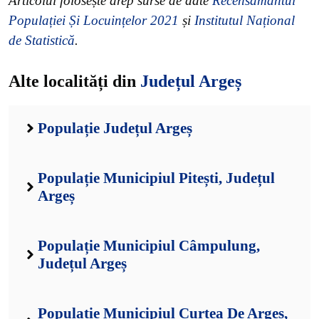
Articolul folosește drep surse de date
Recensământul
Populației Și Locuințelor 2021
și
Institutul Național
de Statistică
.
Alte localități din
Județul Argeș
Populație Județul Argeș
Populație Municipiul Pitești, Județul
Argeș
Populație Municipiul Câmpulung,
Județul Argeș
Populație Municipiul Curtea De Argeș,