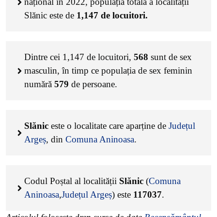
național în 2022, populația totală a localității
Slănic este de
1,147
de locuitori.
Dintre cei
1,147
de locuitori,
568
sunt de sex
masculin, în timp ce populația de sex feminin
numără
579
de persoane.
Slănic
este o localitate care aparține de
Județul
Argeș
, din
Comuna Aninoasa
.
Codul Poștal al localității
Slănic
(
Comuna
Aninoasa
,
Județul Argeș
) este
117037
.