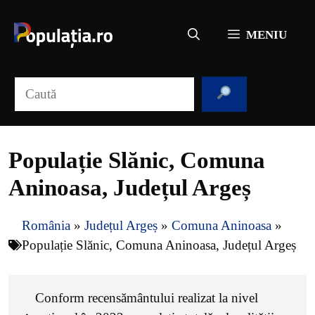
Sari
la
MENIU
conținut
Caută
Populație Slănic, Comuna
Aninoasa, Județul Argeș
România
»
Județul Argeș
»
Comuna Aninoasa
»
Populație Slănic, Comuna Aninoasa, Județul Argeș
Conform recensământului realizat la nivel