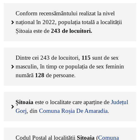
Conform recensământului realizat la nivel
național în 2022, populația totală a localității
Șitoaia este de
243
de locuitori.
Dintre cei
243
de locuitori,
115
sunt de sex
masculin, în timp ce populația de sex feminin
numără
128
de persoane.
Șitoaia
este o localitate care aparține de
Județul
Gorj
, din
Comuna Roșia De Amaradia
.
Codul Poștal al localității
Șitoaia
(
Comuna