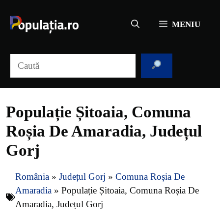
Sari
la
MENIU
conținut
Caută
Populație Șitoaia, Comuna
Roșia De Amaradia, Județul
Gorj
România
»
Județul Gorj
»
Comuna Roșia De
Amaradia
»
Populație Șitoaia, Comuna Roșia De
Amaradia, Județul Gorj