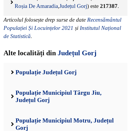
Roșia De Amaradia
,
Județul Gorj
) este
217387
.
Articolul folosește drep surse de date
Recensământul
Populației Și Locuințelor 2021
și
Institutul Național
de Statistică
.
Alte localități din
Județul Gorj
Populație Județul Gorj
Populație Municipiul Târgu Jiu,
Județul Gorj
Populație Municipiul Motru, Județul
Gorj