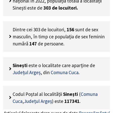
național în 2022, populația totală a localității
Sinești este de
303
de locuitori.
Dintre cei
303
de locuitori,
156
sunt de sex
masculin, în timp ce populația de sex feminin
numără
147
de persoane.
Sinești
este o localitate care aparține de
Județul Argeș
, din
Comuna Cuca
.
Codul Poștal al localității
Sinești
(
Comuna
Cuca
,
Județul Argeș
) este
117341
.
Articolul folosește drep surse de date
Recensământul