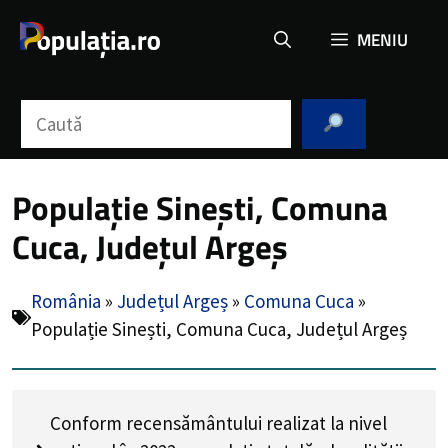
Sari
MENIU
la
conținut
Caută
Populație Sinești, Comuna
Cuca, Județul Argeș
România
»
Județul Argeș
»
Comuna Cuca
»
Populație Sinești, Comuna Cuca, Județul Argeș
Conform recensământului realizat la nivel