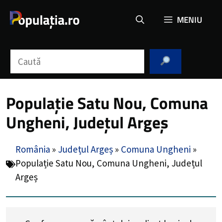
Sari
MENIU
la
conținut
Caută
Populație Satu Nou, Comuna
Ungheni, Județul Argeș
România
»
Județul Argeș
»
Comuna Ungheni
»
Populație Satu Nou, Comuna Ungheni, Județul
Argeș