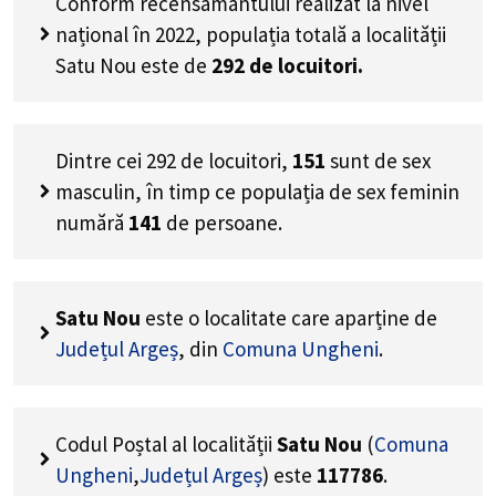
Conform recensământului realizat la nivel
național în 2022, populația totală a localității
Satu Nou este de
292
de locuitori.
Dintre cei
292
de locuitori,
151
sunt de sex
masculin, în timp ce populația de sex feminin
numără
141
de persoane.
Satu Nou
este o localitate care aparține de
Județul Argeș
, din
Comuna Ungheni
.
Codul Poștal al localității
Satu Nou
(
Comuna
Ungheni
,
Județul Argeș
) este
117786
.