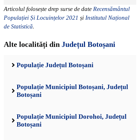
Articolul folosește drep surse de date
Recensământul
Populației Și Locuințelor 2021
și
Institutul Național
de Statistică
.
Alte localități din
Județul Botoșani
Populație Județul Botoșani
Populație Municipiul Botoșani, Județul
Botoșani
Populație Municipiul Dorohoi, Județul
Botoșani