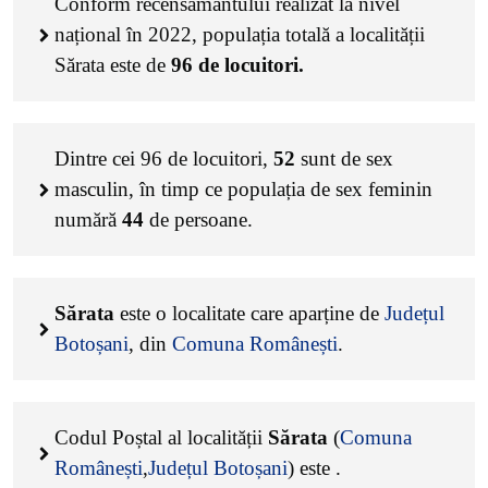
Conform recensământului realizat la nivel
național în 2022, populația totală a localității
Sărata este de
96
de locuitori.
Dintre cei
96
de locuitori,
52
sunt de sex
masculin, în timp ce populația de sex feminin
numără
44
de persoane.
Sărata
este o localitate care aparține de
Județul
Botoșani
, din
Comuna Românești
.
Codul Poștal al localității
Sărata
(
Comuna
Românești
,
Județul Botoșani
) este
.