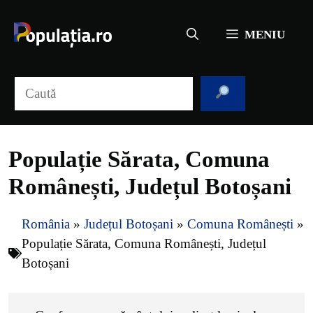
Sari
la
MENIU
conținut
Caută
Populație Sărata, Comuna
Românești, Județul Botoșani
România
»
Județul Botoșani
»
Comuna Românești
»
Populație Sărata, Comuna Românești, Județul
Botoșani