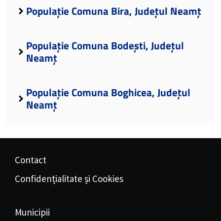
Populație Comuna Bira, Județul Neamț
Populație Comuna Bodești, Județul
Neamț
Populație Comuna Boghicea, Județul
Neamț
Contact
Confidențialitate și Cookies
Municipii