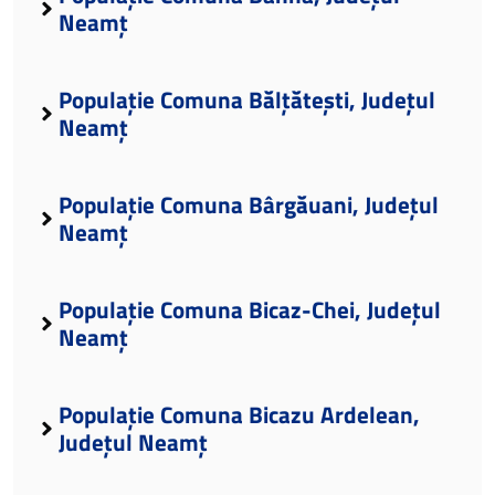
Neamț
Populație Comuna Bălțătești, Județul
Neamț
Populație Comuna Bârgăuani, Județul
Neamț
Populație Comuna Bicaz-Chei, Județul
Neamț
Populație Comuna Bicazu Ardelean,
Județul Neamț