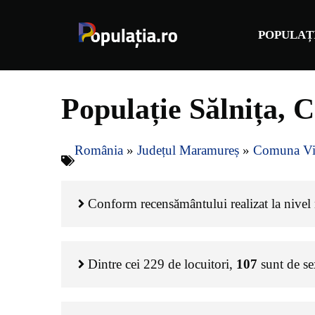
Sari
la
POPULAȚ
conținut
Populație Sălnița,
România
»
Județul Maramureș
»
Comuna Vi
Conform recensământului realizat la nivel n
Dintre cei
229
de locuitori,
107
sunt de s