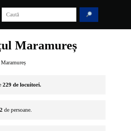
Caută
ețul Maramureș
l Maramureș
de
229
de locuitori.
2
de persoane.