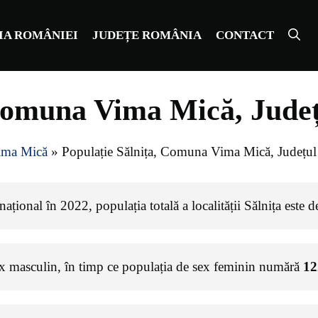
IA ROMÂNIEI
JUDEȚE ROMÂNIA
CONTACT
 Comuna Vima Mică, Jud
ma Mică
»
Populație Sălnița, Comuna Vima Mică, Județu
ațional în 2022, populația totală a localității Sălnița este 
ex masculin, în timp ce populația de sex feminin numără
12