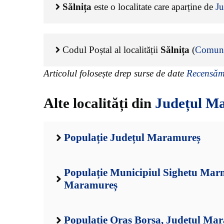
Sălnița
este o localitate care aparține de
J
Codul Poștal al localității
Sălnița
(
Comun
Articolul folosește drep surse de date
Recensămâ
Alte localități din
Județul M
Populație Județul Maramureș
Populație Municipiul Sighetu Marm
Maramureș
Populație Oraș Borșa, Județul Ma