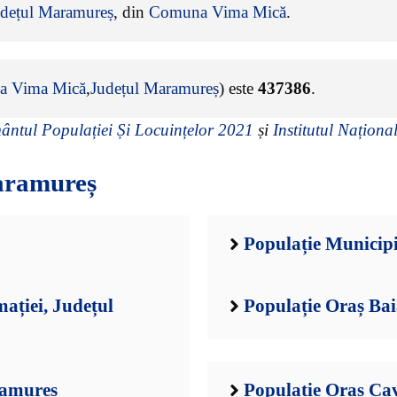
udețul Maramureș
, din
Comuna Vima Mică
.
a Vima Mică
,
Județul Maramureș
) este
437386
.
ntul Populației Și Locuințelor 2021
și
Institutul Național
aramureș
Populație Municip
ației, Județul
Populație Oraș Ba
ramureș
Populație Oraș Ca