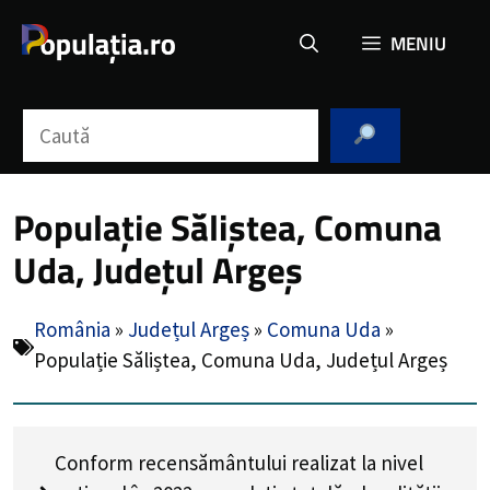
Sari
MENIU
la
conținut
Caută
Populație Săliștea, Comuna
Uda, Județul Argeș
România
»
Județul Argeș
»
Comuna Uda
»
Populație Săliștea, Comuna Uda, Județul Argeș
Conform recensământului realizat la nivel