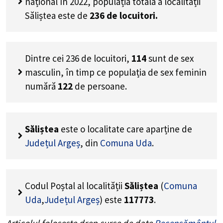
național în 2022, populația totală a localității
Săliștea este de
236
de locuitori.
Dintre cei
236
de locuitori,
114
sunt de sex
masculin, în timp ce populația de sex feminin
numără
122
de persoane.
Săliștea
este o localitate care aparține de
Județul Argeș
, din
Comuna Uda
.
Codul Poștal al localității
Săliștea
(
Comuna
Uda
,
Județul Argeș
) este
117773
.
Articolul folosește drep surse de date
Recensământul