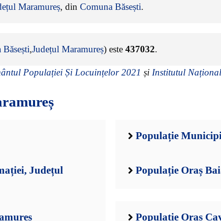
dețul Maramureș
, din
Comuna Băsești
.
Băsești
,
Județul Maramureș
) este
437032
.
ntul Populației Și Locuințelor 2021
și
Institutul Național
aramureș
Populație Municip
ației, Județul
Populație Oraș Ba
ramureș
Populație Oraș Ca