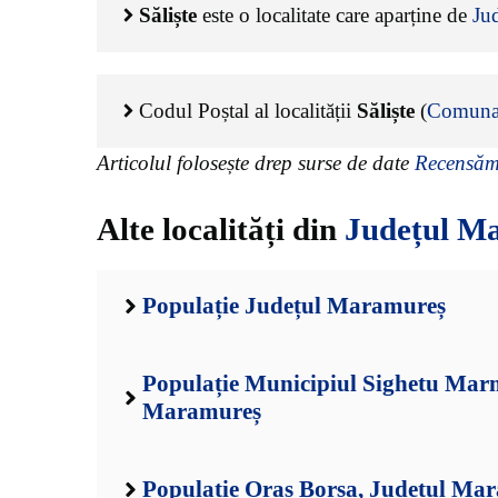
Săliște
este o localitate care aparține de
Ju
Codul Poștal al localității
Săliște
(
Comuna 
Articolul folosește drep surse de date
Recensămâ
Alte localități din
Județul M
Populație Județul Maramureș
Populație Municipiul Sighetu Marm
Maramureș
Populație Oraș Borșa, Județul Ma