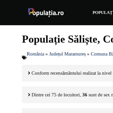
Sari
la
POPULAȚ
conținut
Populație Săliște,
România
»
Județul Maramureș
»
Comuna Bă
Conform recensământului realizat la nivel na
Dintre cei
75
de locuitori,
36
sunt de sex 