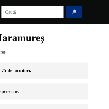
Caută
 Maramureș
reș
e
75
de locuitori.
 persoane.