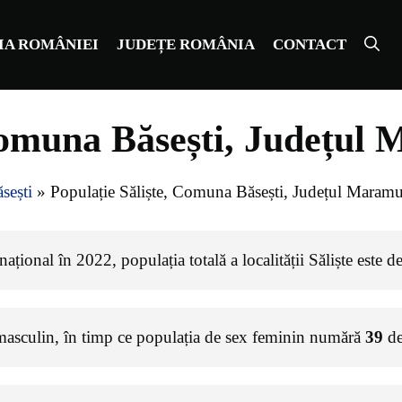
IA ROMÂNIEI
JUDEȚE ROMÂNIA
CONTACT
 Comuna Băsești, Județul
sești
»
Populație Săliște, Comuna Băsești, Județul Maramu
țional în 2022, populația totală a localității Săliște este d
masculin, în timp ce populația de sex feminin numără
39
de