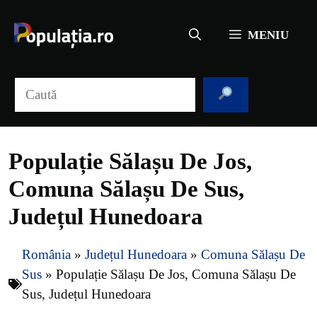
Sari
la
MENIU
conținut
Caută
Populație Sălașu De Jos,
Comuna Sălașu De Sus,
Județul Hunedoara
România
»
Județul Hunedoara
»
Comuna Sălașu De
Sus
»
Populație Sălașu De Jos, Comuna Sălașu De
Sus, Județul Hunedoara