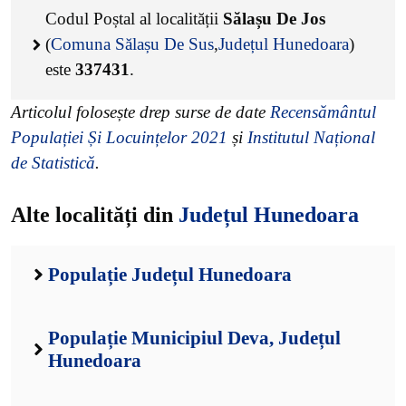
Codul Poștal al localității
Sălașu De Jos
(
Comuna Sălașu De Sus
,
Județul Hunedoara
)
este
337431
.
Articolul folosește drep surse de date
Recensământul
Populației Și Locuințelor 2021
și
Institutul Național
de Statistică
.
Alte localități din
Județul Hunedoara
Populație Județul Hunedoara
Populație Municipiul Deva, Județul
Hunedoara