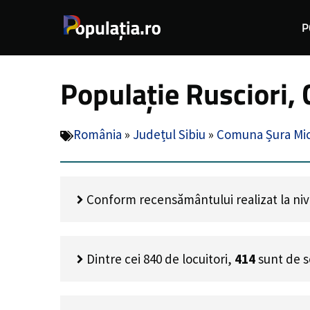
Sari
P
la
conținut
Populație Rusciori,
România
»
Județul Sibiu
»
Comuna Șura Mi
Conform recensământului realizat la nivel
Dintre cei
840
de locuitori,
414
sunt de s