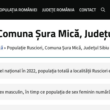
OPULAȚIA ROMÂNIEI
JUDEȚE ROMÂNIA
CONTACT
 Comuna Șura Mică, Județu
că
»
Populație Rusciori, Comuna Șura Mică, Județul Sibiu
 național în 2022, populația totală a localității Rusciori
ex masculin, în timp ce populația de sex feminin număr