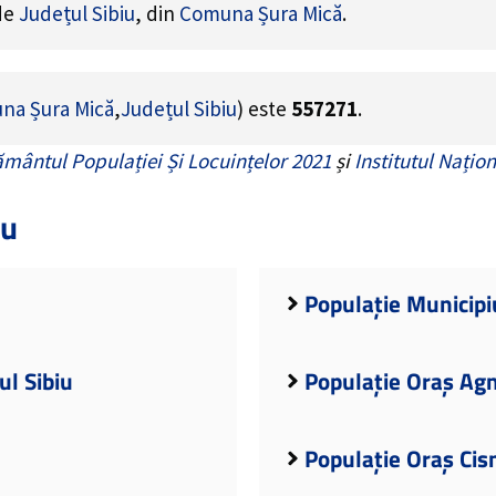
 de
Județul Sibiu
, din
Comuna Șura Mică
.
na Șura Mică
,
Județul Sibiu
) este
557271
.
mântul Populației Și Locuințelor 2021
și
Institutul Națion
iu
Populație Municipiu
ul Sibiu
Populație Oraș Agni
Populație Oraș Cisn