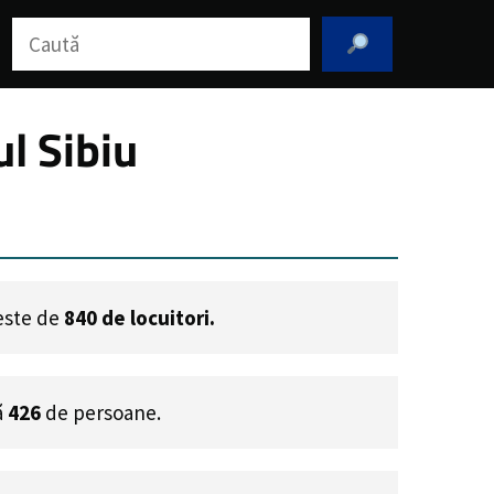
Caută
l Sibiu
 este de
840
de locuitori.
ă
426
de persoane.