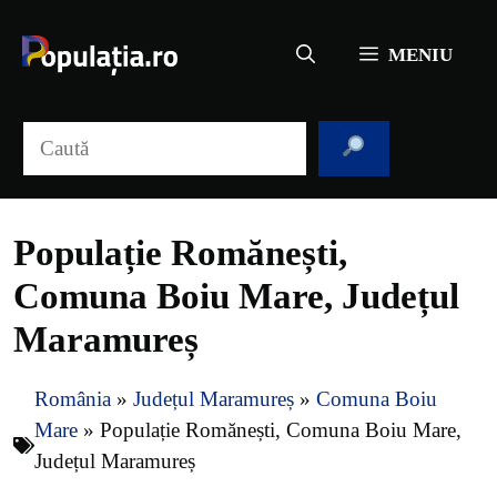
Sari
la
MENIU
conținut
Caută
Populație Romănești,
Comuna Boiu Mare, Județul
Maramureș
România
»
Județul Maramureș
»
Comuna Boiu
Mare
»
Populație Romănești, Comuna Boiu Mare,
Județul Maramureș