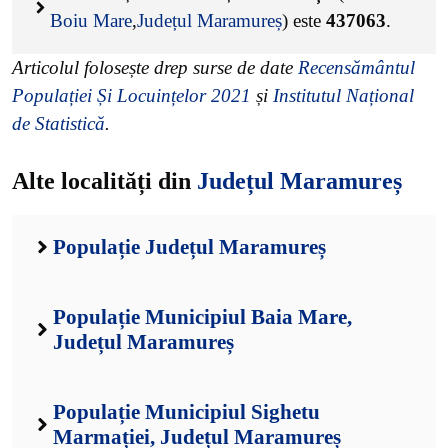
Boiu Mare
,
Județul Maramureș
) este
437063
.
Articolul folosește drep surse de date
Recensământul
Populației Și Locuințelor 2021
și
Institutul Național
de Statistică
.
Alte localități din
Județul Maramureș
Populație Județul Maramureș
Populație Municipiul Baia Mare,
Județul Maramureș
Populație Municipiul Sighetu
Marmației, Județul Maramureș