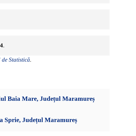
4
.
 de Statistică
.
iul Baia Mare, Județul Maramureș
ia Sprie, Județul Maramureș