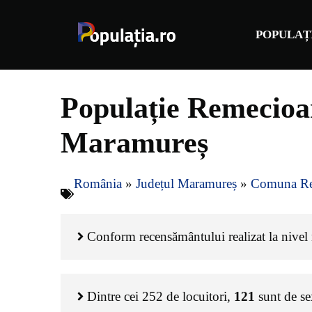
Sari
la
POPULAȚ
conținut
Populație Remecioa
Maramureș
România
»
Județul Maramureș
»
Comuna Re
Conform recensământului realizat la nivel n
Dintre cei
252
de locuitori,
121
sunt de s