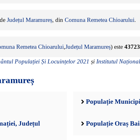
e de
Județul Maramureș
, din
Comuna Remetea Chioarului
.
muna Remetea Chioarului
,
Județul Maramureș
) este
43723
ntul Populației Și Locuințelor 2021
și
Institutul Național
aramureș
Populație Municip
ației, Județul
Populație Oraș Ba