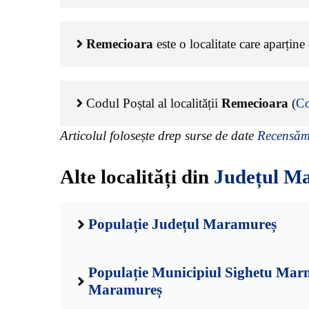
Remecioara
este o localitate care aparțin
Codul Poștal al localității
Remecioara
(
Co
Articolul folosește drep surse de date
Recensămâ
Alte localități din
Județul M
Populație Județul Maramureș
Populație Municipiul Sighetu Marm
Maramureș