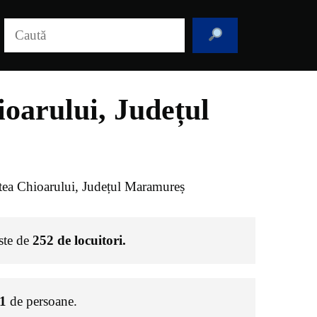
Caută
oarului, Județul
ea Chioarului, Județul Maramureș
este de
252
de locuitori.
1
de persoane.