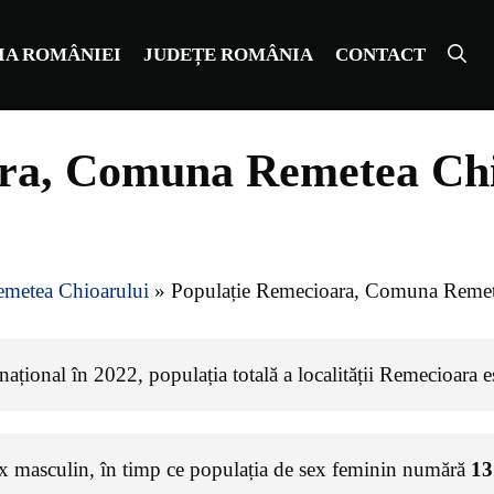
IA ROMÂNIEI
JUDEȚE ROMÂNIA
CONTACT
ra, Comuna Remetea Chi
metea Chioarului
»
Populație Remecioara, Comuna Remet
ațional în 2022, populația totală a localității Remecioara 
ex masculin, în timp ce populația de sex feminin numără
13