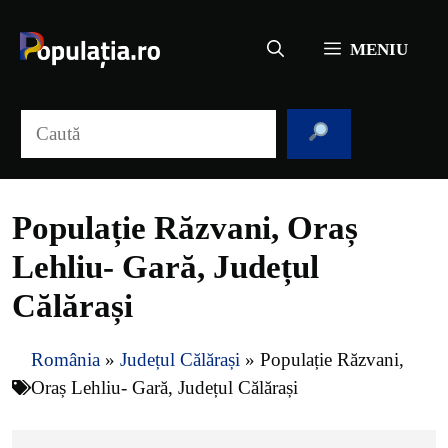
Sari
la
MENIU
conținut
Caută
Populație Răzvani, Oraș
Lehliu- Gară, Județul
Călărași
România
»
Județul Călărași
»
Populație Răzvani,
Oraș Lehliu- Gară, Județul Călărași