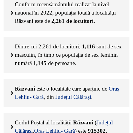
Conform recensământului realizat la nivel
național în 2022, populația totală a localității
Răzvani este de
2,261
de locuitori.
Dintre cei
2,261
de locuitori,
1,116
sunt de sex
masculin, în timp ce populația de sex feminin
numără
1,145
de persoane.
Răzvani
este o localitate care aparține de
Oraș
Lehliu- Gară
, din
Județul Călărași
.
Codul Poștal al localității
Răzvani
(
Județul
Călărași
,
Oraș Lehliu- Gară
) este
915302
.