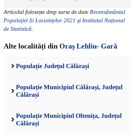
Articolul folosește drep surse de date
Recensământul
Populației Și Locuințelor 2021
și
Institutul Național
de Statistică
.
Alte localități din
Oraș Lehliu- Gară
Populație Județul Călărași
Populație Municipiul Călărași, Județul
Călărași
Populație Municipiul Oltenița, Județul
Călărași