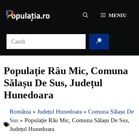
Sari
la
MENIU
conținut
Caută
Populație Râu Mic, Comuna
Sălașu De Sus, Județul
Hunedoara
România
»
Județul Hunedoara
»
Comuna Sălașu De
Sus
»
Populație Râu Mic, Comuna Sălașu De Sus,
Județul Hunedoara