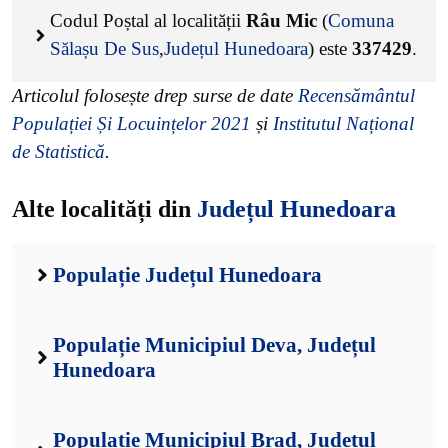
Codul Poștal al localității
Râu Mic
(
Comuna
Sălașu De Sus
,
Județul Hunedoara
) este
337429
.
Articolul folosește drep surse de date
Recensământul
Populației Și Locuințelor 2021
și
Institutul Național
de Statistică
.
Alte localități din
Județul Hunedoara
Populație Județul Hunedoara
Populație Municipiul Deva, Județul
Hunedoara
Populație Municipiul Brad, Județul