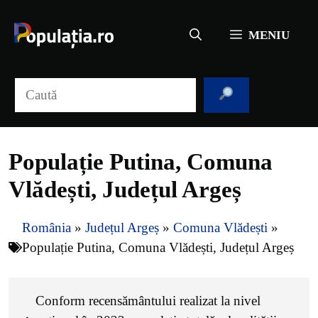
Sari
la
MENIU
conținut
Caută
Populație Putina, Comuna
Vlădești, Județul Argeș
România
»
Județul Argeș
»
Comuna Vlădești
»
Populație Putina, Comuna Vlădești, Județul Argeș
Conform recensământului realizat la nivel