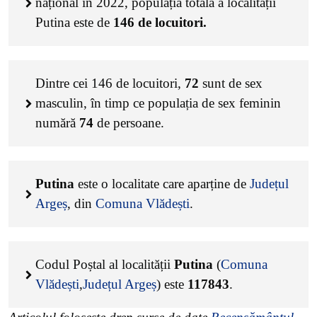
național în 2022, populația totală a localității
Putina este de
146
de locuitori.
Dintre cei
146
de locuitori,
72
sunt de sex
masculin, în timp ce populația de sex feminin
numără
74
de persoane.
Putina
este o localitate care aparține de
Județul
Argeș
, din
Comuna Vlădești
.
Codul Poștal al localității
Putina
(
Comuna
Vlădești
,
Județul Argeș
) este
117843
.