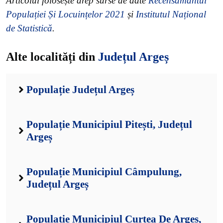
Articolul folosește drep surse de date
Recensământul
Populației Și Locuințelor 2021
și
Institutul Național
de Statistică
.
Alte localități din
Județul Argeș
Populație Județul Argeș
Populație Municipiul Pitești, Județul
Argeș
Populație Municipiul Câmpulung,
Județul Argeș
Populație Municipiul Curtea De Argeș,