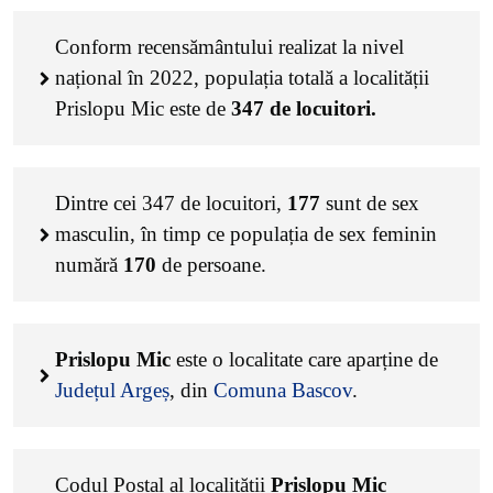
Conform recensământului realizat la nivel
național în 2022, populația totală a localității
Prislopu Mic este de
347
de locuitori.
Dintre cei
347
de locuitori,
177
sunt de sex
masculin, în timp ce populația de sex feminin
numără
170
de persoane.
Prislopu Mic
este o localitate care aparține de
Județul Argeș
, din
Comuna Bascov
.
Codul Poștal al localității
Prislopu Mic