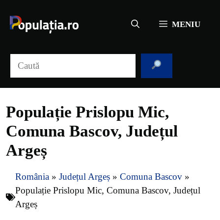
Sari
la
MENIU
conținut
Caută
Populație Prislopu Mic,
Comuna Bascov, Județul
Argeș
România
»
Județul Argeș
»
Comuna Bascov
»
Populație Prislopu Mic, Comuna Bascov, Județul
Argeș