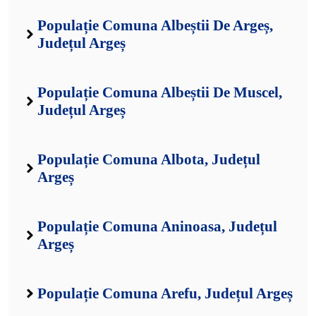
Populație Comuna Albeștii De Argeș,
Județul Argeș
Populație Comuna Albeștii De Muscel,
Județul Argeș
Populație Comuna Albota, Județul
Argeș
Populație Comuna Aninoasa, Județul
Argeș
Populație Comuna Arefu, Județul Argeș