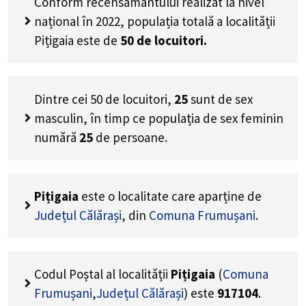
Conform recensământului realizat la nivel
național în 2022, populația totală a localității
Pițigaia este de
50
de locuitori.
Dintre cei
50
de locuitori,
25
sunt de sex
masculin, în timp ce populația de sex feminin
numără
25
de persoane.
Pițigaia
este o localitate care aparține de
Județul Călărași
, din
Comuna Frumușani
.
Codul Poștal al localității
Pițigaia
(
Comuna
Frumușani
,
Județul Călărași
) este
917104
.