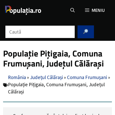
Sari
MENIU
la
conținut
Caută
Populație Pițigaia, Comuna
Frumușani, Județul Călărași
România
»
Județul Călărași
»
Comuna Frumușani
»
Populație Pițigaia, Comuna Frumușani, Județul
Călărași