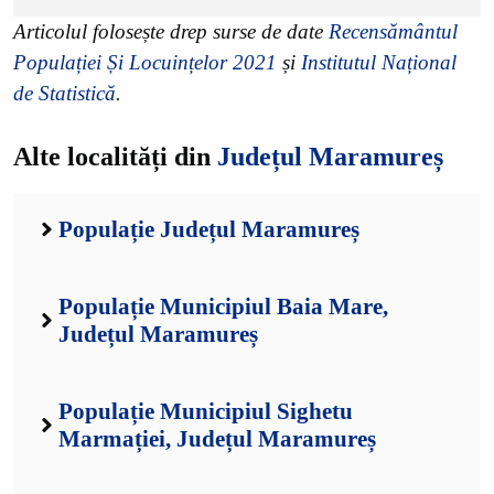
Articolul folosește drep surse de date
Recensământul
Populației Și Locuințelor 2021
și
Institutul Național
de Statistică
.
Alte localități din
Județul Maramureș
Populație Județul Maramureș
Populație Municipiul Baia Mare,
Județul Maramureș
Populație Municipiul Sighetu
Marmației, Județul Maramureș