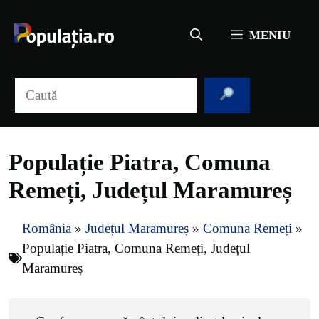
Sari
la
MENIU
conținut
Caută
Populație Piatra, Comuna
Remeți, Județul Maramureș
România
»
Județul Maramureș
»
Comuna Remeți
»
Populație Piatra, Comuna Remeți, Județul
Maramureș