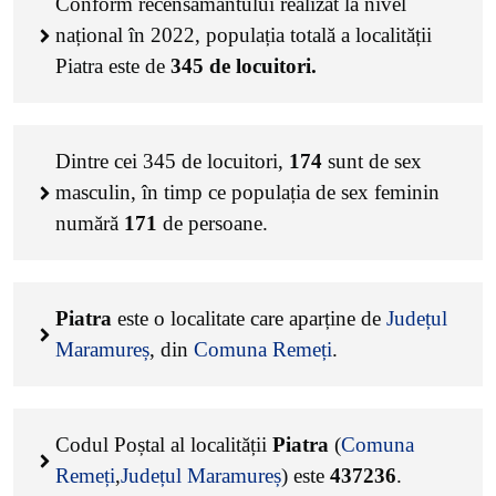
Conform recensământului realizat la nivel
național în 2022, populația totală a localității
Piatra este de
345
de locuitori.
Dintre cei
345
de locuitori,
174
sunt de sex
masculin, în timp ce populația de sex feminin
numără
171
de persoane.
Piatra
este o localitate care aparține de
Județul
Maramureș
, din
Comuna Remeți
.
Codul Poștal al localității
Piatra
(
Comuna
Remeți
,
Județul Maramureș
) este
437236
.