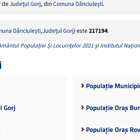
e de
Județul Gorj
, din
Comuna Dănciulești
.
una Dănciulești
,
Județul Gorj
) este
217194
.
mântul Populației Și Locuințelor 2021
și
Institutul Națion
j
Populație Municipiu
l Gorj
Populație Oraș Bum
j
Populație Oraș Rovi