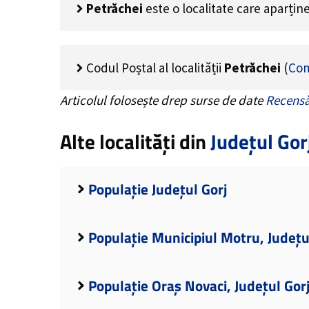
Petrăchei
este o localitate care aparțin
Codul Poștal al localității
Petrăchei
(
Com
Articolul folosește drep surse de date
Recensă
Alte localități din
Județul Gor
Populație Județul Gorj
Populație Municipiul Motru, Județu
Populație Oraș Novaci, Județul Gor