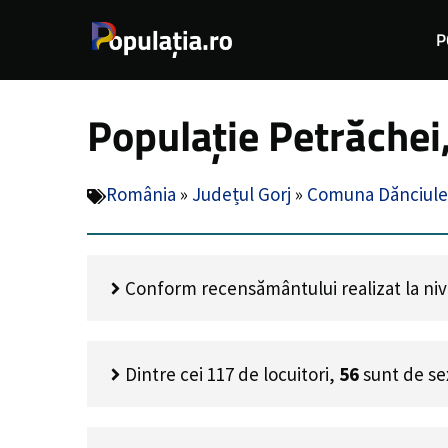
Sari
P
la
conținut
Populație Petrăchei
România
»
Județul Gorj
»
Comuna Dănciule
Conform recensământului realizat la nivel
Dintre cei
117
de locuitori,
56
sunt de se