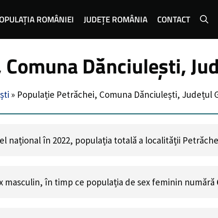
OPULAȚIA ROMÂNIEI
JUDEȚE ROMÂNIA
CONTACT
, Comuna Dănciulești, Jud
ști
»
Populație Petrăchei, Comuna Dănciulești, Județul 
 național în 2022, populația totală a localității Petrăch
x masculin, în timp ce populația de sex feminin numără