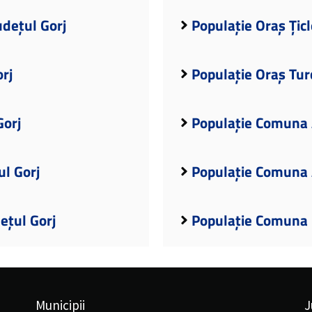
udețul Gorj
Populație Oraș Țicl
rj
Populație Oraș Turc
Gorj
Populație Comuna A
l Gorj
Populație Comuna A
ețul Gorj
Populație Comuna B
Municipii
J