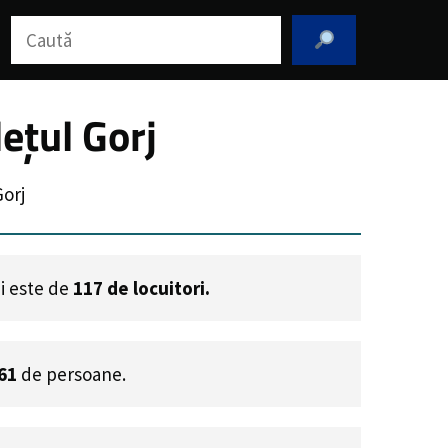
Caută
ețul Gorj
Gorj
ei este de
117
de locuitori.
61
de persoane.