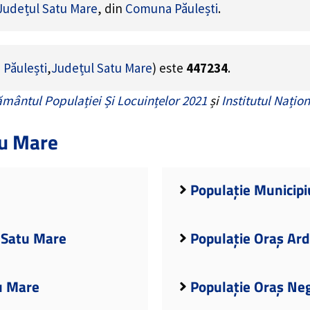
Județul Satu Mare
, din
Comuna Păulești
.
Păulești
,
Județul Satu Mare
) este
447234
.
mântul Populației Și Locuințelor 2021
și
Institutul Națion
tu Mare
Populație Municipi
l Satu Mare
Populație Oraș Ard
tu Mare
Populație Oraș Neg