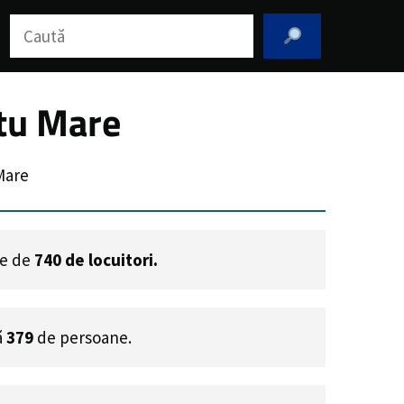
Caută
atu Mare
Mare
te de
740
de locuitori.
ă
379
de persoane.