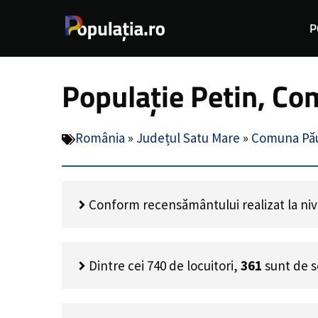
Sari
P
la
conținut
Populație Petin, Co
România
»
Județul Satu Mare
»
Comuna Pău
Conform recensământului realizat la nivel
Dintre cei
740
de locuitori,
361
sunt de s