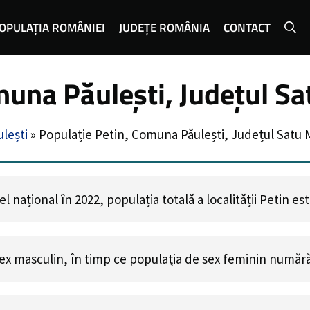
OPULAȚIA ROMÂNIEI
JUDEȚE ROMÂNIA
CONTACT
muna Păulești, Județul S
lești
»
Populație Petin, Comuna Păulești, Județul Satu 
 național în 2022, populația totală a localității Petin es
ex masculin, în timp ce populația de sex feminin număr