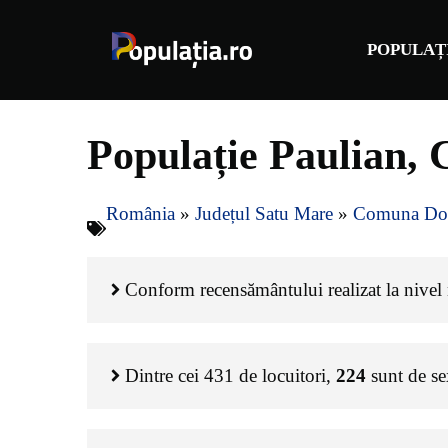
Sari
la
POPULAȚ
conținut
Populație Paulian,
România
»
Județul Satu Mare
»
Comuna Do
Conform recensământului realizat la nivel n
Dintre cei
431
de locuitori,
224
sunt de s