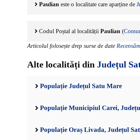
Paulian
este o localitate care aparține de
J
Codul Poștal al localității
Paulian
(
Comun
Articolul folosește drep surse de date
Recensămâ
Alte localități din
Județul Sa
Populație Județul Satu Mare
Populație Municipiul Carei, Județ
Populație Oraș Livada, Județul Sa