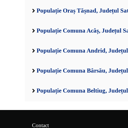
Populație Oraș Tășnad, Județul S
Populație Comuna Acâș, Județul S
Populație Comuna Andrid, Județu
Populație Comuna Bârsău, Județu
Populație Comuna Beltiug, Județu
Contact