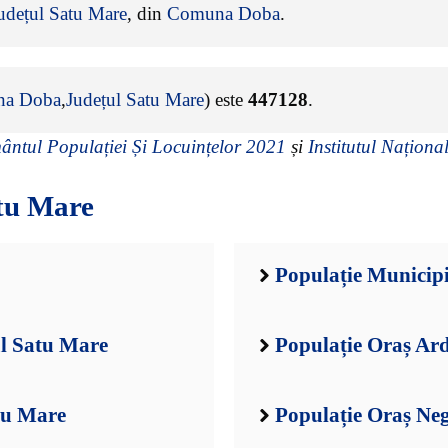
udețul Satu Mare
, din
Comuna Doba
.
a Doba
,
Județul Satu Mare
) este
447128
.
ntul Populației Și Locuințelor 2021
și
Institutul Național
tu Mare
Populație Municip
ul Satu Mare
Populație Oraș Ar
tu Mare
Populație Oraș Neg