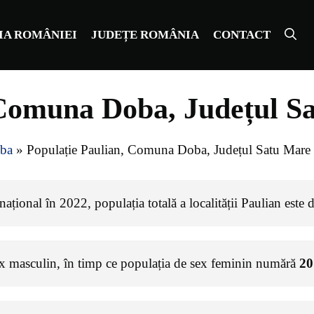
IA ROMÂNIEI
JUDEȚE ROMÂNIA
CONTACT
 Comuna Doba, Județul S
ba
»
Populație Paulian, Comuna Doba, Județul Satu Mare
ațional în 2022, populația totală a localității Paulian este 
ex masculin, în timp ce populația de sex feminin numără
20