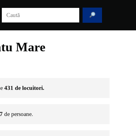
Caută
atu Mare
de
431
de locuitori.
7
de persoane.