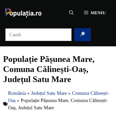
Sari
la
MENIU
conținut
Caută
Populație Pășunea Mare,
Comuna Călinești-Oaș,
Județul Satu Mare
România
»
Județul Satu Mare
»
Comuna Călinești-
Oaș
»
Populație Pășunea Mare, Comuna Călinești-
Oaș, Județul Satu Mare