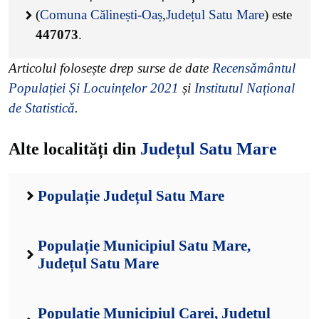
(
Comuna Călinești-Oaș
,
Județul Satu Mare
) este
447073
.
Articolul folosește drep surse de date
Recensământul
Populației Și Locuințelor 2021
și
Institutul Național
de Statistică
.
Alte localități din
Județul Satu Mare
Populație Județul Satu Mare
Populație Municipiul Satu Mare,
Județul Satu Mare
Populație Municipiul Carei, Județul