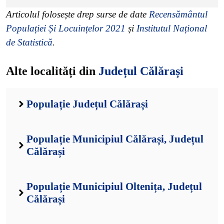
Articolul folosește drep surse de date
Recensământul
Populației Și Locuințelor 2021
și
Institutul Național
de Statistică
.
Alte localități din
Județul Călărași
Populație Județul Călărași
Populație Municipiul Călărași, Județul
Călărași
Populație Municipiul Oltenița, Județul
Călărași