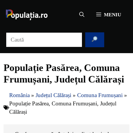
Sari
la
MENIU
conținut
Caută
Populație Pasărea, Comuna
Frumușani, Județul Călărași
România
»
Județul Călărași
»
Comuna Frumușani
»
Populație Pasărea, Comuna Frumușani, Județul
Călărași