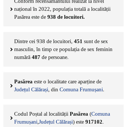
Conform recensământului realizat la nivel
național în 2022, populația totală a localității
Pasărea este de
938
de locuitori.
Dintre cei
938
de locuitori,
451
sunt de sex
masculin, în timp ce populația de sex feminin
numără
487
de persoane.
Pasărea
este o localitate care aparține de
Județul Călărași
, din
Comuna Frumușani
.
Codul Poștal al localității
Pasărea
(
Comuna
Frumușani
,
Județul Călărași
) este
917102
.