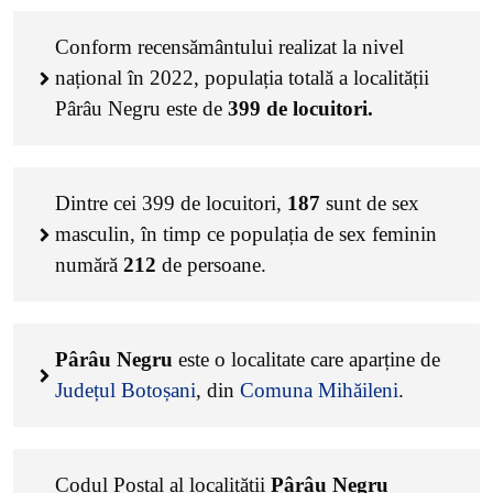
Conform recensământului realizat la nivel
național în 2022, populația totală a localității
Pârâu Negru este de
399
de locuitori.
Dintre cei
399
de locuitori,
187
sunt de sex
masculin, în timp ce populația de sex feminin
numără
212
de persoane.
Pârâu Negru
este o localitate care aparține de
Județul Botoșani
, din
Comuna Mihăileni
.
Codul Poștal al localității
Pârâu Negru