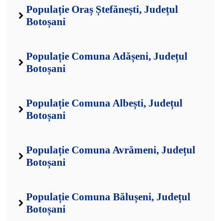
Populație Oraș Ștefănești, Județul
Botoșani
Populație Comuna Adășeni, Județul
Botoșani
Populație Comuna Albești, Județul
Botoșani
Populație Comuna Avrămeni, Județul
Botoșani
Populație Comuna Bălușeni, Județul
Botoșani