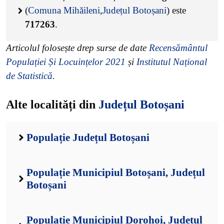
(
Comuna Mihăileni
,
Județul Botoșani
) este
717263
.
Articolul folosește drep surse de date
Recensământul
Populației Și Locuințelor 2021
și
Institutul Național
de Statistică
.
Alte localități din
Județul Botoșani
Populație Județul Botoșani
Populație Municipiul Botoșani, Județul
Botoșani
Populație Municipiul Dorohoi, Județul