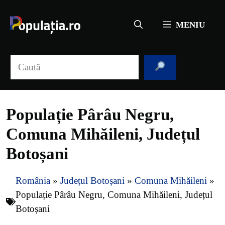
Sari
la
MENIU
conținut
Caută
Populație Pârâu Negru,
Comuna Mihăileni, Județul
Botoșani
România
»
Județul Botoșani
»
Comuna Mihăileni
»
Populație Pârâu Negru, Comuna Mihăileni, Județul
Botoșani