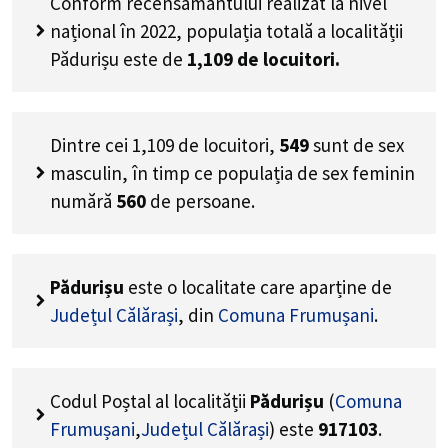
Conform recensământului realizat la nivel
național în 2022, populația totală a localității
Pădurișu este de
1,109
de locuitori.
Dintre cei
1,109
de locuitori,
549
sunt de sex
masculin, în timp ce populația de sex feminin
numără
560
de persoane.
Pădurișu
este o localitate care aparține de
Județul Călărași
, din
Comuna Frumușani
.
Codul Poștal al localității
Pădurișu
(
Comuna
Frumușani
,
Județul Călărași
) este
917103
.