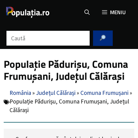
Sari
MENIU
la
conținut
Caută
Populație Pădurișu, Comuna
Frumușani, Județul Călărași
România
»
Județul Călărași
»
Comuna Frumușani
»
Populație Pădurișu, Comuna Frumușani, Județul
Călărași