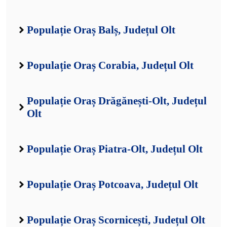
Populație Oraș Balș, Județul Olt
Populație Oraș Corabia, Județul Olt
Populație Oraș Drăgănești-Olt, Județul
Olt
Populație Oraș Piatra-Olt, Județul Olt
Populație Oraș Potcoava, Județul Olt
Populație Oraș Scornicești, Județul Olt