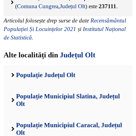
(
Comuna Cungrea
,
Județul Olt
) este
237111
.
Articolul folosește drep surse de date
Recensământul
Populației Și Locuințelor 2021
și
Institutul Național
de Statistică
.
Alte localități din
Județul Olt
Populație Județul Olt
Populație Municipiul Slatina, Județul
Olt
Populație Municipiul Caracal, Județul
Olt