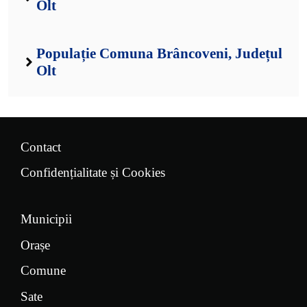
Olt
Populație Comuna Brâncoveni, Județul
Olt
Contact
Confidențialitate și Cookies
Municipii
Orașe
Comune
Sate