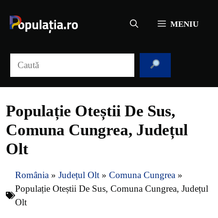
Sari
la
MENIU
conținut
Caută
Populație Oteștii De Sus,
Comuna Cungrea, Județul
Olt
România
»
Județul Olt
»
Comuna Cungrea
»
Populație Oteștii De Sus, Comuna Cungrea, Județul
Olt