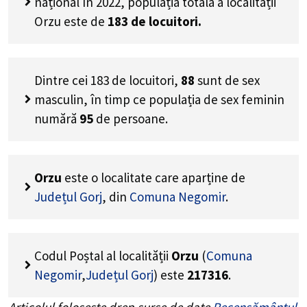
național în 2022, populația totală a localității
Orzu este de
183
de locuitori.
Dintre cei
183
de locuitori,
88
sunt de sex
masculin, în timp ce populația de sex feminin
numără
95
de persoane.
Orzu
este o localitate care aparține de
Județul Gorj
, din
Comuna Negomir
.
Codul Poștal al localității
Orzu
(
Comuna
Negomir
,
Județul Gorj
) este
217316
.
Articolul folosește drep surse de date
Recensământul