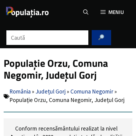
Sari
MENIU
la
conținut
Caută
Populație Orzu, Comuna
Negomir, Județul Gorj
România
»
Județul Gorj
»
Comuna Negomir
»
Populație Orzu, Comuna Negomir, Județul Gorj
Conform recensământului realizat la nivel